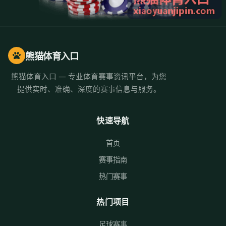
熊猫体育入口
熊猫体育入口 — 专业体育赛事资讯平台，为您
提供实时、准确、深度的赛事信息与服务。
快速导航
首页
赛事指南
热门赛事
热门项目
足球赛事