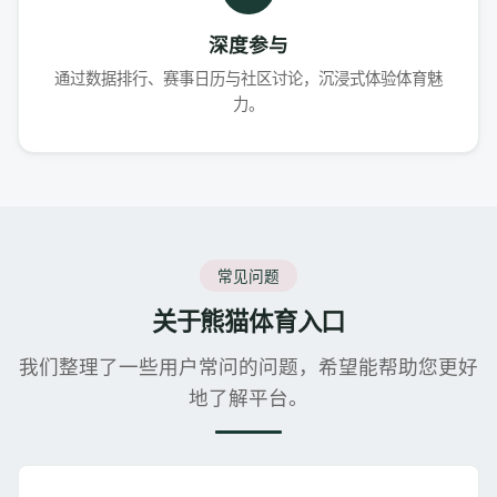
深度参与
通过数据排行、赛事日历与社区讨论，沉浸式体验体育魅
力。
常见问题
关于熊猫体育入口
我们整理了一些用户常问的问题，希望能帮助您更好
地了解平台。