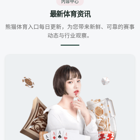
内容中心
最新体育资讯
熊猫体育入口每日更新，为您带来新鲜、可靠的赛事
动态与行业观察。