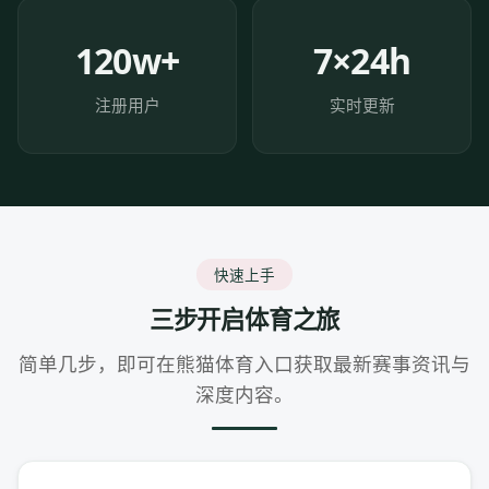
120w+
7×24h
注册用户
实时更新
快速上手
三步开启体育之旅
简单几步，即可在熊猫体育入口获取最新赛事资讯与
深度内容。