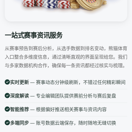
一站式赛事资讯服务
从赛事预告到赛后分析，从选手数据到排名变动，熊猫体育
入口整合多维度信息，通过清晰直观的界面呈现给您。我们
与多家数据机构合作，确保每一条资讯都经过核实与梳理。
实时更新
— 赛事动态分钟级刷新，不错过任何精彩瞬间
深度解读
— 专业编辑团队提供赛前分析与赛后复盘
智能推荐
— 根据偏好推送相关赛事与资讯内容
多端同步
— 账号数据云端保存，随时随地无缝切换