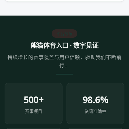
平台数据
熊猫体育入口 · 数字见证
持续增长的赛事覆盖与用户信赖，驱动我们不断前
行。
500+
98.6%
赛事项目
资讯准确率