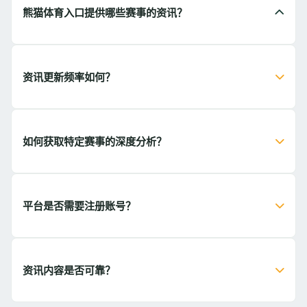
熊猫体育入口提供哪些赛事的资讯？
资讯更新频率如何？
如何获取特定赛事的深度分析？
平台是否需要注册账号？
资讯内容是否可靠？