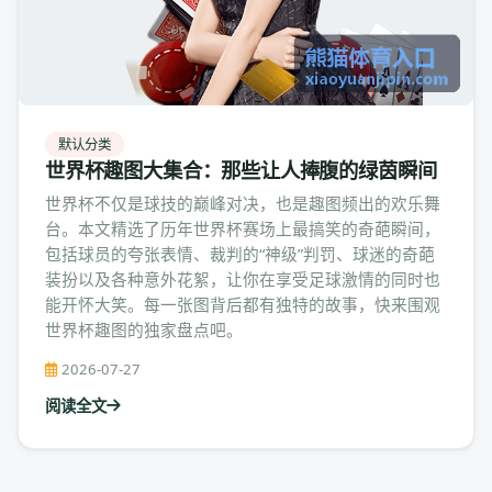
默认分类
世界杯趣图大集合：那些让人捧腹的绿茵瞬间
世界杯不仅是球技的巅峰对决，也是趣图频出的欢乐舞
台。本文精选了历年世界杯赛场上最搞笑的奇葩瞬间，
包括球员的夸张表情、裁判的“神级”判罚、球迷的奇葩
装扮以及各种意外花絮，让你在享受足球激情的同时也
能开怀大笑。每一张图背后都有独特的故事，快来围观
世界杯趣图的独家盘点吧。
2026-07-27
阅读全文