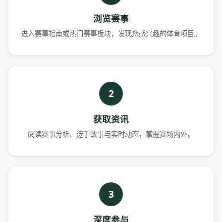
浏览赛事
进入赛事指南或热门赛事板块，发现您感兴趣的体育项目。
2
获取资讯
阅读赛事分析、选手故事与实时动态，掌握赛场内外。
3
深度参与