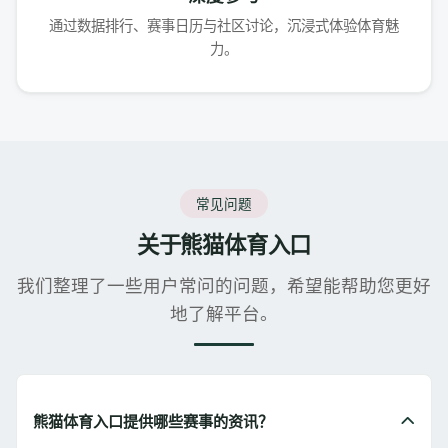
通过数据排行、赛事日历与社区讨论，沉浸式体验体育魅
力。
常见问题
关于熊猫体育入口
我们整理了一些用户常问的问题，希望能帮助您更好
地了解平台。
熊猫体育入口提供哪些赛事的资讯？