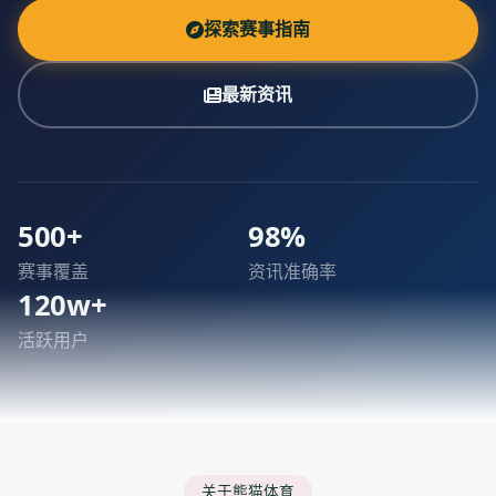
探索赛事指南
最新资讯
500+
98%
赛事覆盖
资讯准确率
120w+
活跃用户
关于熊猫体育