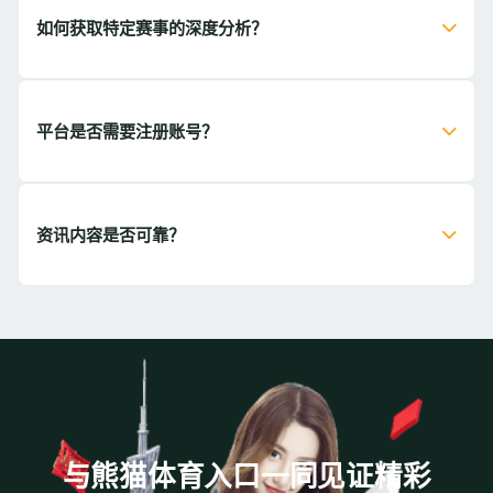
如何获取特定赛事的深度分析？
平台是否需要注册账号？
资讯内容是否可靠？
与熊猫体育入口一同见证精彩