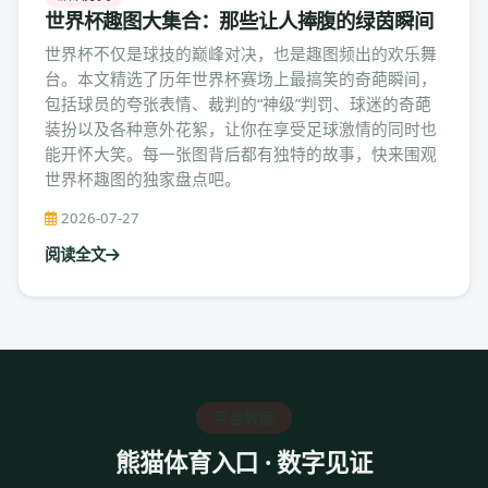
世界杯趣图大集合：那些让人捧腹的绿茵瞬间
世界杯不仅是球技的巅峰对决，也是趣图频出的欢乐舞
台。本文精选了历年世界杯赛场上最搞笑的奇葩瞬间，
包括球员的夸张表情、裁判的“神级”判罚、球迷的奇葩
装扮以及各种意外花絮，让你在享受足球激情的同时也
能开怀大笑。每一张图背后都有独特的故事，快来围观
世界杯趣图的独家盘点吧。
2026-07-27
阅读全文
平台数据
熊猫体育入口 · 数字见证