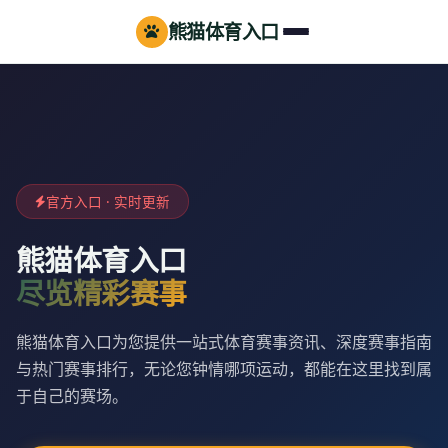
熊猫体育入口
官方入口 · 实时更新
熊猫体育入口
尽览精彩赛事
熊猫体育入口为您提供一站式体育赛事资讯、深度赛事指南
与热门赛事排行，无论您钟情哪项运动，都能在这里找到属
于自己的赛场。