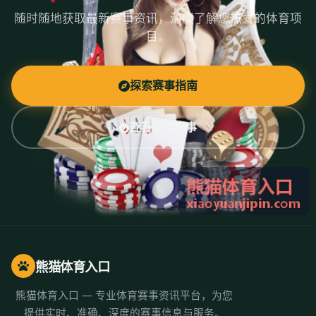
随时随地获取最新赛事资讯，深度了解您热爱的体育项
目。
探索赛事指南
查看热门赛事
熊猫体育入口
熊猫体育入口 — 专业体育赛事资讯平台，为您
提供实时、准确、深度的赛事信息与服务。