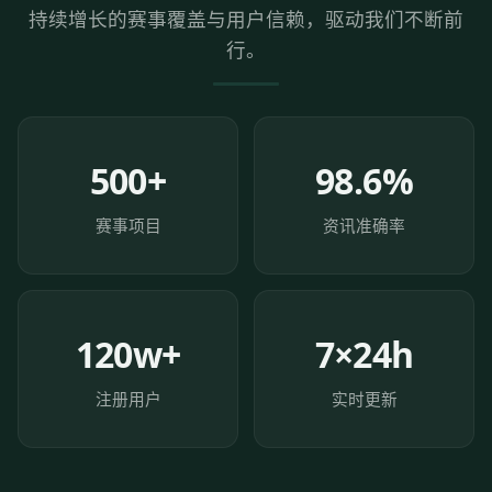
持续增长的赛事覆盖与用户信赖，驱动我们不断前
行。
500+
98.6%
赛事项目
资讯准确率
120w+
7×24h
注册用户
实时更新