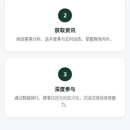
2
获取资讯
阅读赛事分析、选手故事与实时动态，掌握赛场内外。
3
深度参与
通过数据排行、赛事日历与社区讨论，沉浸式体验体育魅
力。