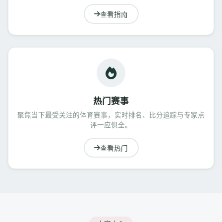
查看指南
热门赛事
聚焦当下最受关注的体育赛事，实时排名、比分追踪与专家点
评一应俱全。
查看热门