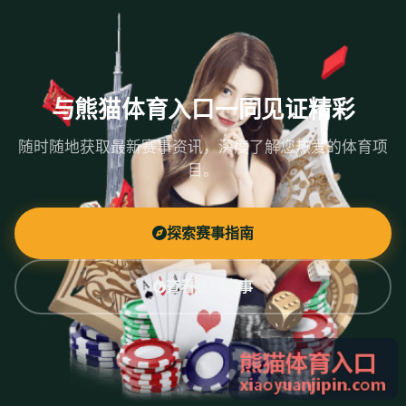
与熊猫体育入口一同见证精彩
随时随地获取最新赛事资讯，深度了解您热爱的体育项
目。
探索赛事指南
查看热门赛事