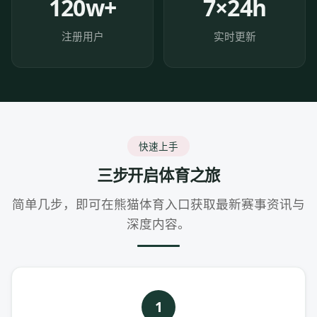
120w+
7×24h
注册用户
实时更新
快速上手
三步开启体育之旅
简单几步，即可在熊猫体育入口获取最新赛事资讯与
深度内容。
1