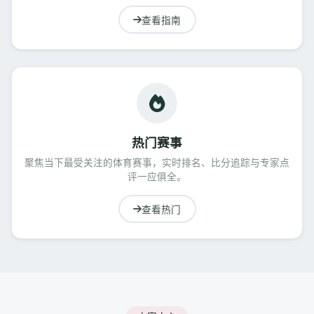
查看指南
热门赛事
聚焦当下最受关注的体育赛事，实时排名、比分追踪与专家点
评一应俱全。
查看热门