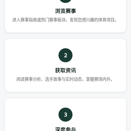
浏览赛事
进入赛事指南或热门赛事板块，发现您感兴趣的体育项目。
2
获取资讯
阅读赛事分析、选手故事与实时动态，掌握赛场内外。
3
深度参与