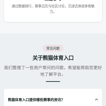
通过数据排行、赛事日历与社区讨论，沉浸式体验体育魅
力。
常见问题
关于熊猫体育入口
我们整理了一些用户常问的问题，希望能帮助您更好
地了解平台。
熊猫体育入口提供哪些赛事的资讯？