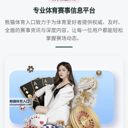
专业体育赛事信息平台
熊猫体育入口致力于为体育爱好者提供权威、及时、
全面的赛事资讯与深度内容，让每一位用户都能轻松
掌握赛场动态。