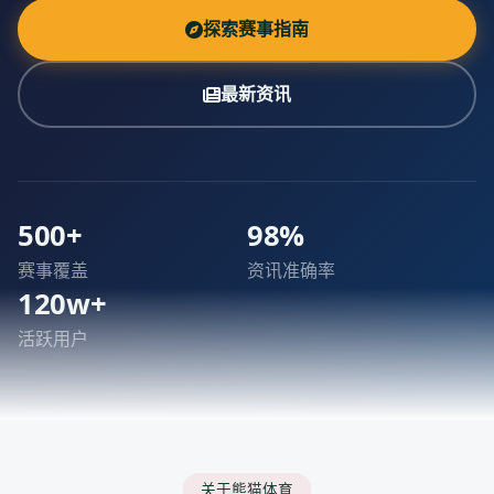
探索赛事指南
最新资讯
500+
98%
赛事覆盖
资讯准确率
120w+
活跃用户
关于熊猫体育