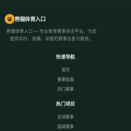
熊猫体育入口
熊猫体育入口 — 专业体育赛事资讯平台，为您
提供实时、准确、深度的赛事信息与服务。
快速导航
首页
赛事指南
热门赛事
热门项目
足球赛事
篮球赛事