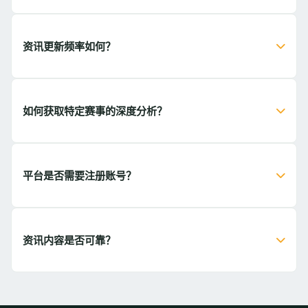
资讯更新频率如何？
如何获取特定赛事的深度分析？
平台是否需要注册账号？
资讯内容是否可靠？