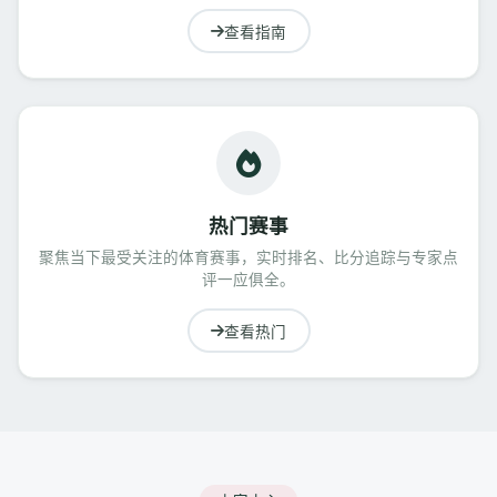
查看指南
热门赛事
聚焦当下最受关注的体育赛事，实时排名、比分追踪与专家点
评一应俱全。
查看热门