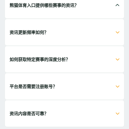
熊猫体育入口提供哪些赛事的资讯？
资讯更新频率如何？
如何获取特定赛事的深度分析？
平台是否需要注册账号？
资讯内容是否可靠？