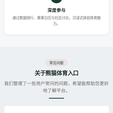
深度参与
通过数据排行、赛事日历与社区讨论，沉浸式体验体育魅
力。
常见问题
关于熊猫体育入口
我们整理了一些用户常问的问题，希望能帮助您更好
地了解平台。