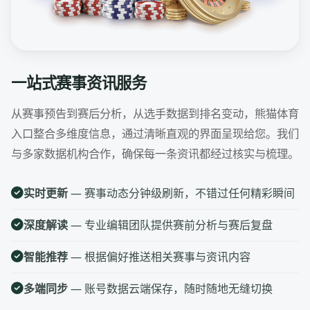
一站式赛事资讯服务
从赛事预告到赛后分析，从选手数据到排名变动，熊猫体育
入口整合多维度信息，通过清晰直观的界面呈现给您。我们
与多家数据机构合作，确保每一条资讯都经过核实与梳理。
实时更新
— 赛事动态分钟级刷新，不错过任何精彩瞬间
深度解读
— 专业编辑团队提供赛前分析与赛后复盘
智能推荐
— 根据偏好推送相关赛事与资讯内容
多端同步
— 账号数据云端保存，随时随地无缝切换