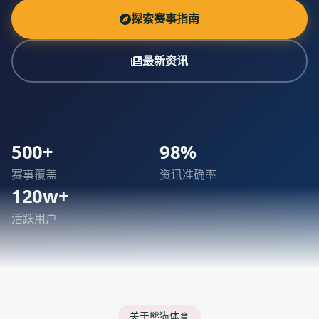
探索赛事指南
最新资讯
500+
98%
赛事覆盖
资讯准确率
120w+
活跃用户
关于熊猫体育