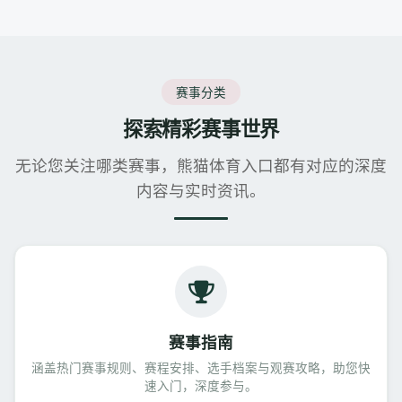
赛事分类
探索精彩赛事世界
无论您关注哪类赛事，熊猫体育入口都有对应的深度
内容与实时资讯。
赛事指南
涵盖热门赛事规则、赛程安排、选手档案与观赛攻略，助您快
速入门，深度参与。