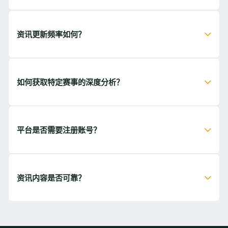
资讯更新频率如何？
如何获取特定赛事的深度分析？
平台是否需要注册账号？
资讯内容是否可靠？