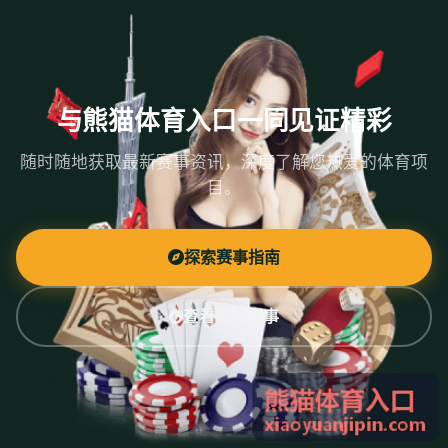
与熊猫体育入口一同见证精彩
随时随地获取最新赛事资讯，深度了解您热爱的体育项
目。
探索赛事指南
查看热门赛事