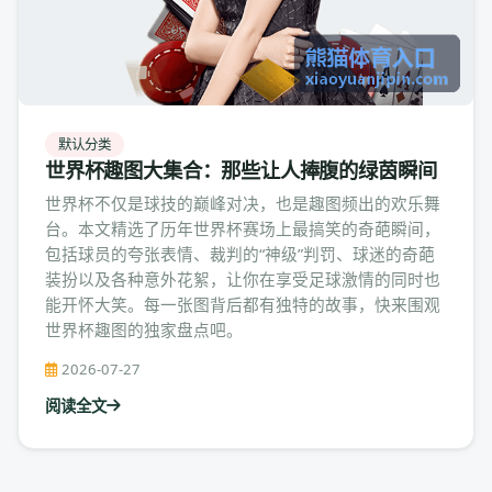
默认分类
世界杯趣图大集合：那些让人捧腹的绿茵瞬间
世界杯不仅是球技的巅峰对决，也是趣图频出的欢乐舞
台。本文精选了历年世界杯赛场上最搞笑的奇葩瞬间，
包括球员的夸张表情、裁判的“神级”判罚、球迷的奇葩
装扮以及各种意外花絮，让你在享受足球激情的同时也
能开怀大笑。每一张图背后都有独特的故事，快来围观
世界杯趣图的独家盘点吧。
2026-07-27
阅读全文