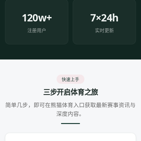
120w+
7×24h
注册用户
实时更新
快速上手
三步开启体育之旅
简单几步，即可在熊猫体育入口获取最新赛事资讯与
深度内容。