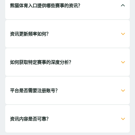
熊猫体育入口提供哪些赛事的资讯？
资讯更新频率如何？
如何获取特定赛事的深度分析？
平台是否需要注册账号？
资讯内容是否可靠？