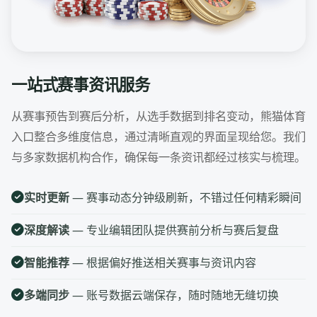
一站式赛事资讯服务
从赛事预告到赛后分析，从选手数据到排名变动，熊猫体育
入口整合多维度信息，通过清晰直观的界面呈现给您。我们
与多家数据机构合作，确保每一条资讯都经过核实与梳理。
实时更新
— 赛事动态分钟级刷新，不错过任何精彩瞬间
深度解读
— 专业编辑团队提供赛前分析与赛后复盘
智能推荐
— 根据偏好推送相关赛事与资讯内容
多端同步
— 账号数据云端保存，随时随地无缝切换