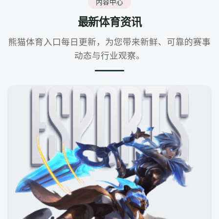
内容中心
最新体育资讯
熊猫体育入口每日更新，为您带来新鲜、可靠的赛事
动态与行业观察。