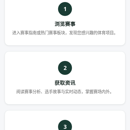
1
浏览赛事
进入赛事指南或热门赛事板块，发现您感兴趣的体育项目。
2
获取资讯
阅读赛事分析、选手故事与实时动态，掌握赛场内外。
3