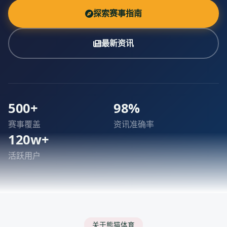
探索赛事指南
最新资讯
500+
98%
赛事覆盖
资讯准确率
120w+
活跃用户
关于熊猫体育