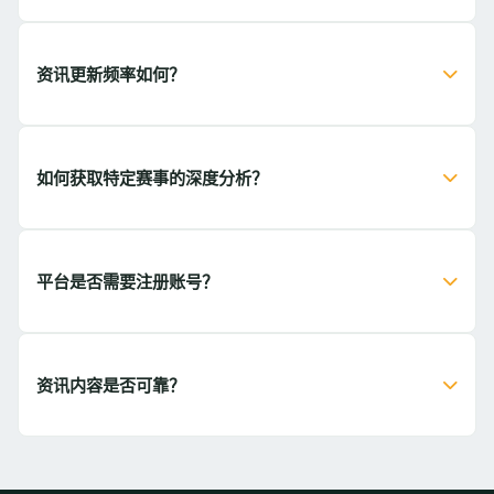
资讯更新频率如何？
如何获取特定赛事的深度分析？
平台是否需要注册账号？
资讯内容是否可靠？