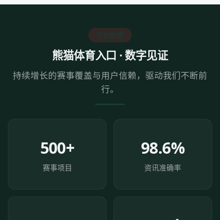
平台数据
熊猫体育入口 · 数字见证
持续增长的赛事覆盖与用户信赖，驱动我们不断前
行。
500+
98.6%
赛事项目
资讯准确率