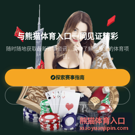
与熊猫体育入口一同见证精彩
随时随地获取最新赛事资讯，深度了解您热爱的体育项
目。
探索赛事指南
查看热门赛事