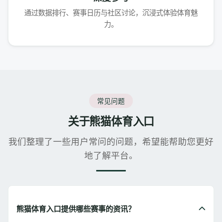
通过数据排行、赛事日历与社区讨论，沉浸式体验体育魅
力。
常见问题
关于熊猫体育入口
我们整理了一些用户常问的问题，希望能帮助您更好
地了解平台。
熊猫体育入口提供哪些赛事的资讯？