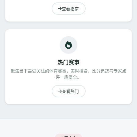
查看指南
热门赛事
聚焦当下最受关注的体育赛事，实时排名、比分追踪与专家点
评一应俱全。
查看热门