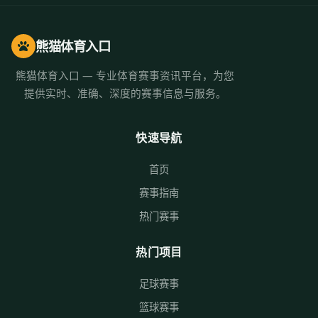
熊猫体育入口
熊猫体育入口 — 专业体育赛事资讯平台，为您
提供实时、准确、深度的赛事信息与服务。
快速导航
首页
赛事指南
热门赛事
热门项目
足球赛事
篮球赛事