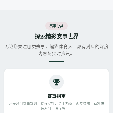
赛事分类
探索精彩赛事世界
无论您关注哪类赛事，熊猫体育入口都有对应的深度
内容与实时资讯。
赛事指南
涵盖热门赛事规则、赛程安排、选手档案与观赛攻略，助您快
速入门，深度参与。