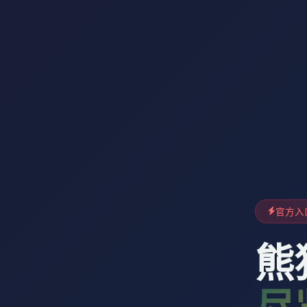
官方入口
熊