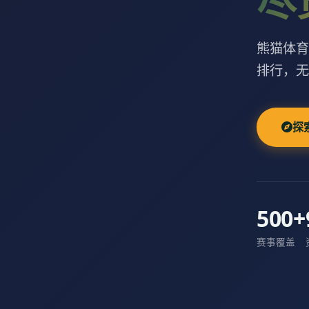
尽
熊猫体育
排行，无
探
500+
赛事覆盖