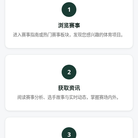
1
浏览赛事
进入赛事指南或热门赛事板块，发现您感兴趣的体育项目。
2
获取资讯
阅读赛事分析、选手故事与实时动态，掌握赛场内外。
3