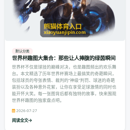
默认分类
世界杯趣图大集合：那些让人捧腹的绿茵瞬间
世界杯不仅是球技的巅峰对决，也是趣图频出的欢乐舞
台。本文精选了历年世界杯赛场上最搞笑的奇葩瞬间，
包括球员的夸张表情、裁判的“神级”判罚、球迷的奇葩
装扮以及各种意外花絮，让你在享受足球激情的同时也
能开怀大笑。每一张图背后都有独特的故事，快来围观
世界杯趣图的独家盘点吧。
2026-07-27
阅读全文