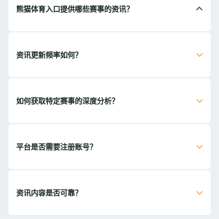
熊猫体育入口提供哪些赛事的资讯？
资讯更新频率如何？
如何获取特定赛事的深度分析？
平台是否需要注册账号？
资讯内容是否可靠？