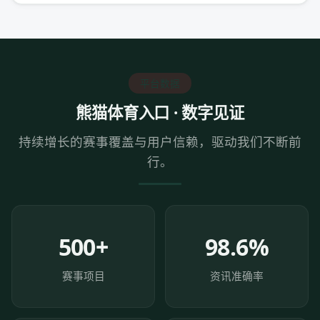
平台数据
熊猫体育入口 · 数字见证
持续增长的赛事覆盖与用户信赖，驱动我们不断前
行。
500+
98.6%
赛事项目
资讯准确率