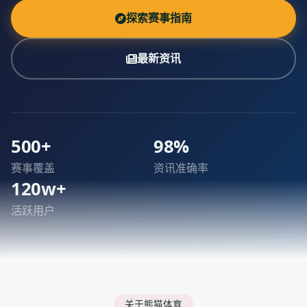
探索赛事指南
最新资讯
500+
98%
赛事覆盖
资讯准确率
120w+
活跃用户
关于熊猫体育