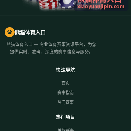
熊猫体育入口
熊猫体育入口 — 专业体育赛事资讯平台，为您
提供实时、准确、深度的赛事信息与服务。
快速导航
首页
赛事指南
热门赛事
热门项目
足球赛事