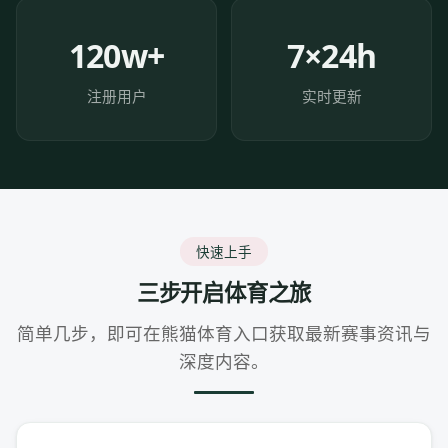
120w+
7×24h
注册用户
实时更新
快速上手
三步开启体育之旅
简单几步，即可在熊猫体育入口获取最新赛事资讯与
深度内容。