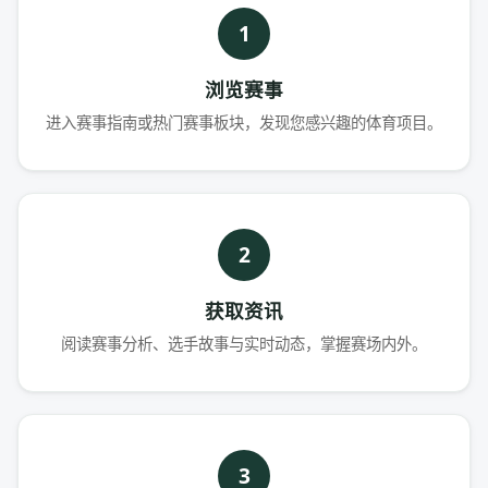
1
浏览赛事
进入赛事指南或热门赛事板块，发现您感兴趣的体育项目。
2
获取资讯
阅读赛事分析、选手故事与实时动态，掌握赛场内外。
3