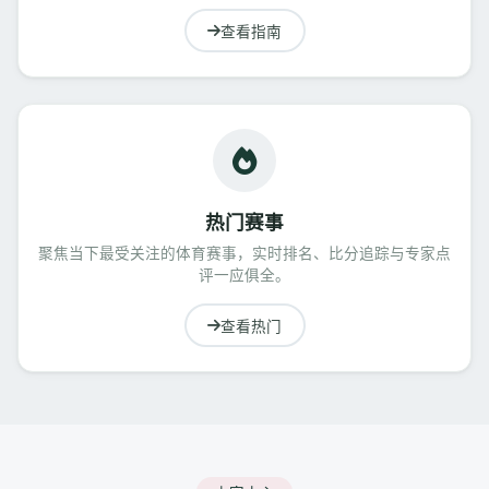
查看指南
热门赛事
聚焦当下最受关注的体育赛事，实时排名、比分追踪与专家点
评一应俱全。
查看热门