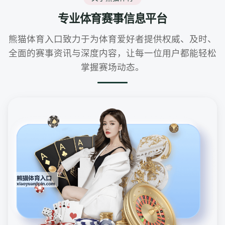
专业体育赛事信息平台
熊猫体育入口致力于为体育爱好者提供权威、及时、
全面的赛事资讯与深度内容，让每一位用户都能轻松
掌握赛场动态。