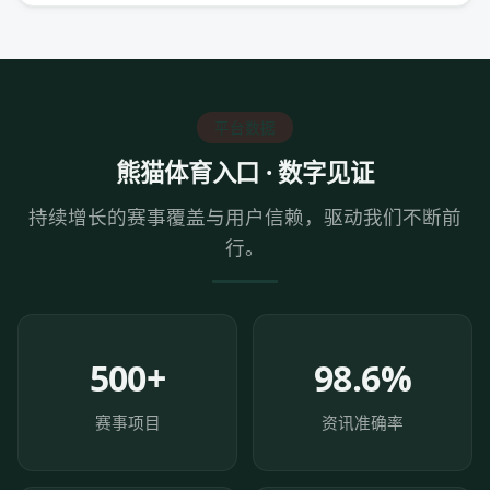
平台数据
熊猫体育入口 · 数字见证
持续增长的赛事覆盖与用户信赖，驱动我们不断前
行。
500+
98.6%
赛事项目
资讯准确率