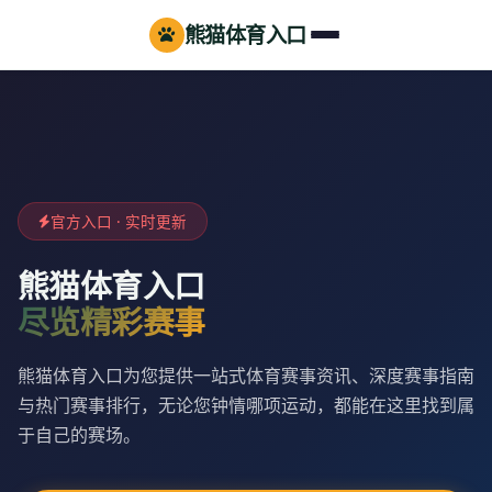
熊猫体育入口
官方入口 · 实时更新
熊猫体育入口
尽览精彩赛事
熊猫体育入口为您提供一站式体育赛事资讯、深度赛事指南
与热门赛事排行，无论您钟情哪项运动，都能在这里找到属
于自己的赛场。