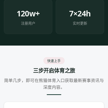
120w+
7×24h
注册用户
实时更新
快速上手
三步开启体育之旅
简单几步，即可在熊猫体育入口获取最新赛事资讯与
深度内容。