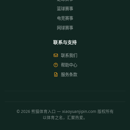
篮球赛事
电竞赛事
网球赛事
联系与支持
联系我们
帮助中心
服务条款
© 2026 熊猫体育入口 — xiaoyuanjipin.com 版权所有
以体育之名，汇聚热爱。