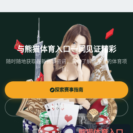
与熊猫体育入口一同见证精彩
随时随地获取最新赛事资讯，深度了解您热爱的体育项
目。
探索赛事指南
查看热门赛事