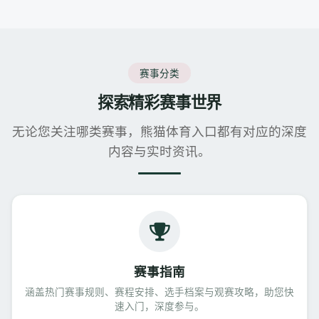
赛事分类
探索精彩赛事世界
无论您关注哪类赛事，熊猫体育入口都有对应的深度
内容与实时资讯。
赛事指南
涵盖热门赛事规则、赛程安排、选手档案与观赛攻略，助您快
速入门，深度参与。