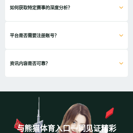
如何获取特定赛事的深度分析？
平台是否需要注册账号？
资讯内容是否可靠？
与熊猫体育入口一同见证精彩