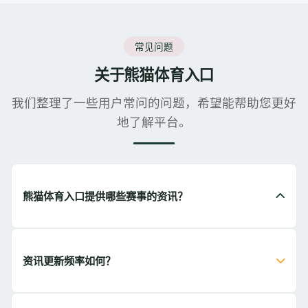
常见问题
关于熊猫体育入口
我们整理了一些用户常问的问题，希望能帮助您更好
地了解平台。
熊猫体育入口提供哪些赛事的资讯？
资讯更新频率如何？