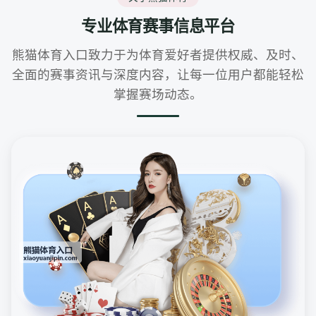
专业体育赛事信息平台
熊猫体育入口致力于为体育爱好者提供权威、及时、
全面的赛事资讯与深度内容，让每一位用户都能轻松
掌握赛场动态。