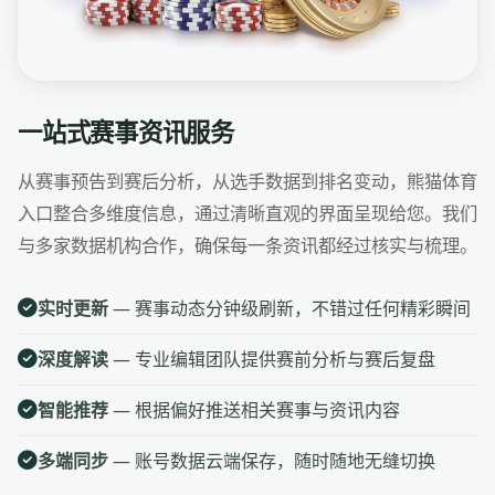
一站式赛事资讯服务
从赛事预告到赛后分析，从选手数据到排名变动，熊猫体育
入口整合多维度信息，通过清晰直观的界面呈现给您。我们
与多家数据机构合作，确保每一条资讯都经过核实与梳理。
实时更新
— 赛事动态分钟级刷新，不错过任何精彩瞬间
深度解读
— 专业编辑团队提供赛前分析与赛后复盘
智能推荐
— 根据偏好推送相关赛事与资讯内容
多端同步
— 账号数据云端保存，随时随地无缝切换