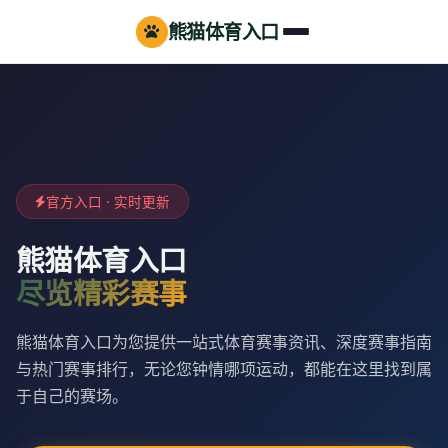
熊猫体育入口
官方入口 · 实时更新
熊猫体育入口
尽览精彩赛事
熊猫体育入口为您提供一站式体育赛事资讯、深度赛事指南
与热门赛事排行，无论您钟情哪项运动，都能在这里找到属
于自己的赛场。