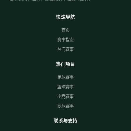
快速导航
首页
赛事指南
热门赛事
热门项目
足球赛事
篮球赛事
电竞赛事
网球赛事
联系与支持