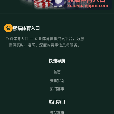
熊猫体育入口
熊猫体育入口 — 专业体育赛事资讯平台，为您
提供实时、准确、深度的赛事信息与服务。
快速导航
首页
赛事指南
热门赛事
热门项目
足球赛事