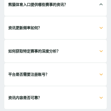
熊猫体育入口提供哪些赛事的资讯？
资讯更新频率如何？
如何获取特定赛事的深度分析？
平台是否需要注册账号？
资讯内容是否可靠？