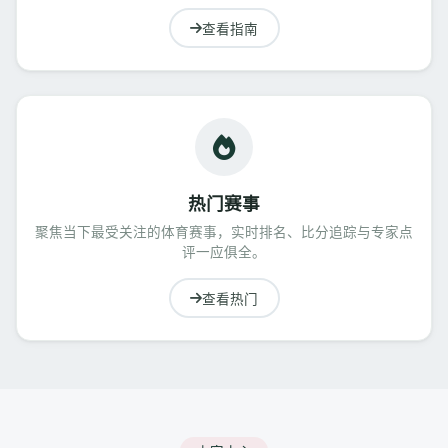
查看指南
热门赛事
聚焦当下最受关注的体育赛事，实时排名、比分追踪与专家点
评一应俱全。
查看热门