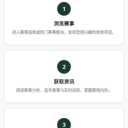
1
浏览赛事
进入赛事指南或热门赛事板块，发现您感兴趣的体育项目。
2
获取资讯
阅读赛事分析、选手故事与实时动态，掌握赛场内外。
3