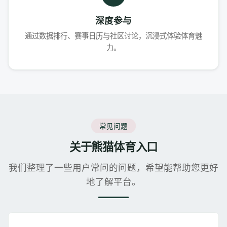
深度参与
通过数据排行、赛事日历与社区讨论，沉浸式体验体育魅
力。
常见问题
关于熊猫体育入口
我们整理了一些用户常问的问题，希望能帮助您更好
地了解平台。