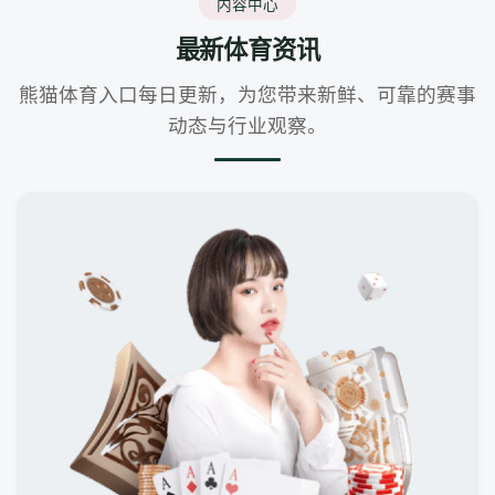
内容中心
最新体育资讯
熊猫体育入口每日更新，为您带来新鲜、可靠的赛事
动态与行业观察。